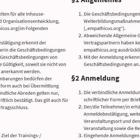
ten für alle Inhouse-
Die Geschäftsbedingungen g
 Organisationsentwicklung,
Weiterbildungsmaßnahmen
hicus.org(im Folgenden
(„empathicus.org“).
Abweichende Allgemeine G
estätigung erkennt der
Vertragspartnern haben kein
erin die Geschäftsbedingungen
empathicus.org ausdrückl
 Geschäftsbedingungen von
Mit der Anmeldung erkennt
Gültigkeit, soweit sie nicht von
Geschäftsbedingungen an.
h anerkannt werden.
§2 Anmeldung
einbarungen bedürfen der
tform auch bei Übermittlung
Die verbindliche Anmeldun
̈ndliche Abreden gelten nur,
schriftlicher Form per Brief
lich bestätigt. Das gilt auch für
Der/die Teilnehmer/in erhä
rtragsschluss.
Anmeldebestätigung, weit
Veranstaltungsort und d
Veranstaltung sowie die R
iel der Trainings-/
Eingehende Anmeldungen w