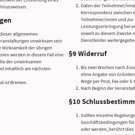
Daten der Teilnehmer/inn
 hinzuweisen.
Korrespondenz zwischen 
ngen
Teilnehmer/innen und zur
Leistungserbringung bei e
soweit zu diesem Zwecke n
dieser allgemeinen
Dienstleister weitergegebe
Veranstaltungen unwirksam sein
e Wirksamkeit der übrigen
§9 Widerruf
eien werden in diesem Fall eine
 die der unwirksamen
Bis zwei Wochen nach Zuse
d inhaltlich am nächsten
ohne Angabe von Gründen 
Wege per Post, Fax oder E-M
nd ist Bremen.
Nach Beginn der Veranstalt
§10 Schlussbestim
Sollten einzelne Regelung
Geschäftsbedingungen fü
oder werden, berührt dies