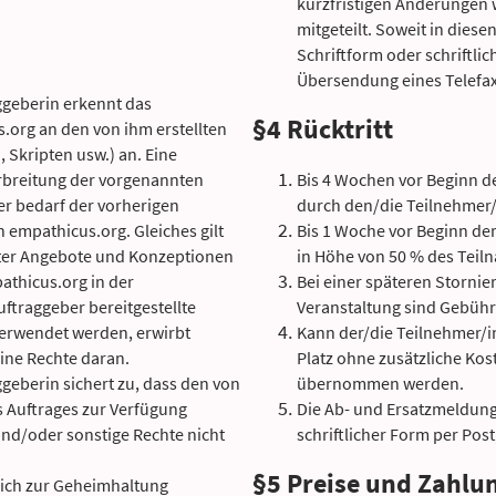
kurzfristigen Änderungen 
mitgeteilt. Soweit in dies
Schriftform oder schriftlich
Übersendung eines Telefax
ggeberin erkennt das
§4 Rücktritt
.org an den von ihm erstellten
 Skripten usw.) an. Eine
erbreitung der vorgenannten
Bis 4 Wochen vor Beginn de
r bedarf der vorherigen
durch den/die Teilnehmer/i
 empathicus.org. Gleiches gilt
Bis 1 Woche vor Beginn de
teter Angebote und Konzeptionen
in Höhe von 50 % des Teiln
athicus.org in der
Bei einer späteren Storni
ftraggeber bereitgestellte
Veranstaltung sind Gebühre
verwendet werden, erwirbt
Kann der/die Teilnehmer/in
ine Rechte daran.
Platz ohne zusätzliche Ko
ggeberin sichert zu, dass den von
übernommen werden.
s Auftrages zur Verfügung
Die Ab- und Ersatzmeldun
nd/oder sonstige Rechte nicht
schriftlicher Form per Post
§5 Preise und Zahlu
sich zur Geheimhaltung