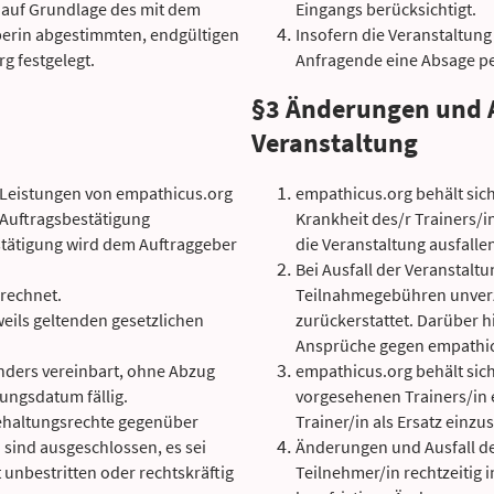
 auf Grundlage des mit dem
Eingangs berücksichtigt.
erin abgestimmten, endgültigen
Insofern die Veranstaltung v
g festgelegt.
Anfragende eine Absage per
§3 Änderungen und A
Veranstaltung
e Leistungen von empathicus.org
empathicus.org behält sich
 Auftragsbestätigung
Krankheit des/r Trainers/i
stätigung wird dem Auftraggeber
die Veranstaltung ausfallen
Bei Ausfall der Veranstal
rechnet.
Teilnahmegebühren unverzu
eweils geltenden gesetzlichen
zurückerstattet. Darüber 
Ansprüche gegen empathic
anders vereinbart, ohne Abzug
empathicus.org behält sich
ngsdatum fällig.
vorgesehenen Trainers/in e
haltungsrechte gegenüber
Trainer/in als Ersatz einzu
 sind ausgeschlossen, es sei
Änderungen und Ausfall d
unbestritten oder rechtskräftig
Teilnehmer/in rechtzeitig i