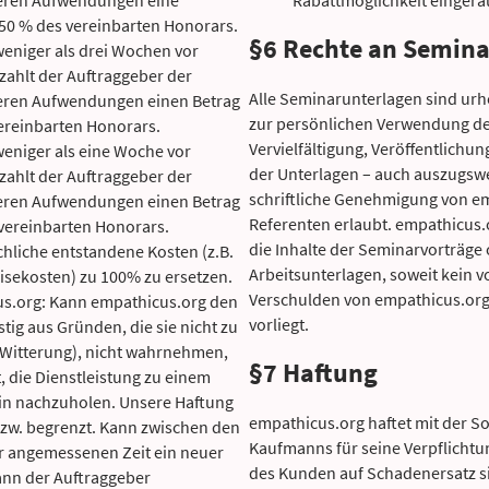
deren Aufwendungen eine
Rabattmöglichkeit eingera
 50 % des vereinbarten Honorars.
§6 Rechte an Semin
weniger als drei Wochen vor
zahlt der Auftraggeber der
Alle Seminarunterlagen sind urhe
deren Aufwendungen einen Betrag
zur persönlichen Verwendung d
vereinbarten Honorars.
Vervielfältigung, Veröffentlich
weniger als eine Woche vor
der Unterlagen – auch auszugswei
zahlt der Auftraggeber der
schriftliche Genehmigung von em
deren Aufwendungen einen Betrag
Referenten erlaubt. empathicus.o
 vereinbarten Honorars.
die Inhalte der Seminarvorträge
̈chliche entstandene Kosten (z.B.
Arbeitsunterlagen, soweit kein vo
eisekosten) zu 100% zu ersetzen.
Verschulden von empathicus.org 
us.org: Kann empathicus.org den
vorliegt.
tig aus Gründen, die sie nicht zu
, Witterung), nicht wahrnehmen,
§7 Haftung
, die Dienstleistung zu einem
in nachzuholen. Unsere Haftung
empathicus.org haftet mit der So
bzw. begrenzt. Kann zwischen den
Kaufmanns für seine Verpflicht
er angemessenen Zeit ein neuer
des Kunden auf Schadenersatz s
ann der Auftraggeber