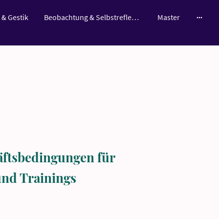
 & Gestik
Beobachtung & Selbstreflexion
Master
̈ftsbedingungen für
und Trainings