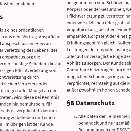
ausgenommen sind Schäden aus 
 Kosten entstehen.
Körpers oder der Gesundheit, w
s
Pflichtverletzung zu vertreten ha
einer vorsätzlichen oder grob fa
empathicus.org beruhen. Einer P
falt eines ordentlichen
empathicus.org steht der eines g
en aus dem Vertrag. Ansprüche
Erfüllungsgehilfen gleich. Sollt
d ausgeschlossen. Hiervon
Leistungen der empathicus.org au
r Verletzung des Lebens, des
oder auf unverzügliche Rüge des
n empathicus.org die
Abhilfe zu sorgen. Der Kunde sein
ferner sonstige Schäden, die auf
Zumutbare beizutragen, um die 
ässigen Pflichtverletzung von
möglichen Schaden gering zu hal
ichtverletzung durch
verpflichtet, rechtzeitig auf die 
etzlichen Vertreters oder
außergewöhnlich hohen Schade
 Störungen oder Mängel an den
reten, wird diese bei Kenntnis
§8 Datenschutz
unden hin bemüht sein, für
eits ist verpflichtet, das ihm
Alle Daten der Teilnehmer
örung zu beheben und einen
behandelt und nur gemäß 
. Im Übrigen ist der Kunde
Bestimmungen der DSGVO 
̈glichkeit der Entstehung eines