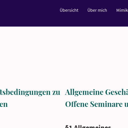
Übersicht
Über mich
Mimik
ftsbedingungen zu
Allgemeine Gescha
en
Offene Seminare 
§1 Allgemeines