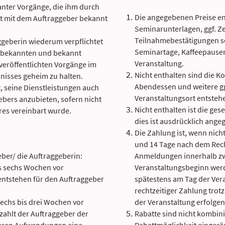
vanter Vorgänge, die ihm durch
Die angegebenen Preise en
t mit dem Auftraggeber bekannt
Seminarunterlagen, ggf. Ze
Teilnahmebestätigungen s
ggeberin wiederum verpflichtet
Seminartage, Kaffeepausen
hm bekannten und bekannt
Veranstaltung.
eröffentlichten Vorgänge im
Nicht enthalten sind die Kos
nisses geheim zu halten.
Abendessen und weitere gg
t, seine Dienstleistungen auch
Veranstaltungsort entsteh
bers anzubieten, sofern nicht
Nicht enthalten ist die ges
eres vereinbart wurde.
dies ist ausdrücklich ange
Die Zahlung ist, wenn nich
und 14 Tage nach dem Rech
eber/ die Auftraggeberin:
Anmeldungen innerhalb z
is sechs Wochen vor
Veranstaltungsbeginn werd
ntstehen für den Auftraggeber
spätestens am Tag der Veran
rechtzeitiger Zahlung tro
sechs bis drei Wochen vor
der Veranstaltung erfolgen
zahlt der Auftraggeber der
Rabatte sind nicht kombinie